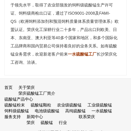
于领先水平，取得了农业部颁发的饲料级硫酸锰生产许可
证、饲料级商检出口证，通过了ISO9001-2008及FAMI-
QS（欧洲饲料添加剂和预混饲料质量体系质量管理体系）欧
盟认证。荣庆化工深耕行业二十多年，产品出口到欧美、日
本、东南亚、澳大利亚等40多个国家和地区，和多个国际化
工品牌商和国内贸易公司保持着良好的业务关系。如有硫酸
锰业务需求，欢迎新老客户前来
一水硫酸锰工厂
长沙荣庆化
工咨询、洽谈。
首页
关于荣庆
荣庆硫酸锰工厂简介
硫酸锰产品中心
硫酸锰粉末
硫酸锰颗粒
农业级硫酸锰
工业级硫酸锰
饲料级硫酸锰
电池级硫酸锰
高纯硫酸锰
一水硫酸锰
服务支持
新闻中心
联系荣庆
荣庆
硫酸锰
行业