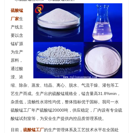
硫酸锰
厂家
生
产线主
要以含
锰矿源
为生产
原料，
通过酸
浸、浓
缩、除杂、蒸发、结晶、离心、脱水、气流干燥、灌包等工
艺生产而成。生产出的硫酸锰规格全，锰含量高31.8%min，
杂质低，流畅性水溶性均优，整体指标优于国标。我司一水
硫酸锰工厂年产硫酸锰20000吨，供应稳定，厂内设有专业硫
酸锰试剂室等，为安全生产提供内控品质管理系统。
目前，
硫酸锰工厂
的生产管理体系及工艺技术水平在全国处