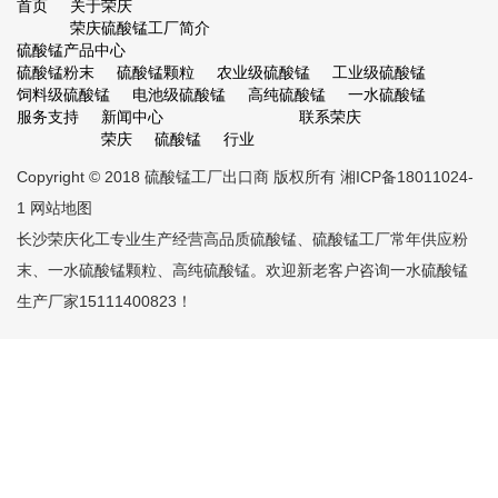
首页
关于荣庆
荣庆硫酸锰工厂简介
硫酸锰产品中心
硫酸锰粉末
硫酸锰颗粒
农业级硫酸锰
工业级硫酸锰
饲料级硫酸锰
电池级硫酸锰
高纯硫酸锰
一水硫酸锰
服务支持
新闻中心
联系荣庆
荣庆
硫酸锰
行业
Copyright © 2018
硫酸锰工厂出口商
版权所有
湘ICP备18011024-
1
网站地图
长沙荣庆化工专业生产经营高品质
硫酸锰
、
硫酸锰工厂
常年供应粉
末、一水硫酸锰颗粒、高纯硫酸锰。欢迎新老客户咨询
一水硫酸锰
生产厂家
15111400823！