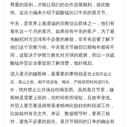
尊重的原则，才能让我们的合作进展顺利，彼此愉
快。这次小编来介绍下硫酸锰出口中东的斋月节。
中东，是世界上最虔诚的宗教信众群体之一，他们有
着长达一个月的斋月。如果你有中东的客户，为了避
免触犯对方忌讳和不必要的麻烦，非常有必要了解下
他们这个宗教习俗。中东斋月节确切日期每年都有不
同，这取决于伊斯兰教长对月球的观测，所以一水硫
酸锰外贸企业要提前了解清楚，做好规划。
进入斋月的穆斯林，最重要的事情就是在
太阳升起之
后，落山之前，都不得进食、喝水，严格按照时间进行礼
，绝对禁止公共场合吃喝东西。虽然斋月节里，穆
拜
斯林是需要上班的，但时间有所缩短，且效率变低。
外贸人要尽量选择禁斋者精神比较好的时段谈工作，
比如核对有关文件、单证、数据细节时，要再三核
对，避免不必要的损失。斋月节期间的订单的确会有