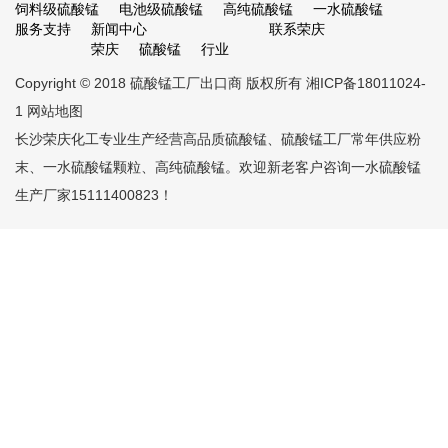
饲料级硫酸锰
电池级硫酸锰
高纯硫酸锰
一水硫酸锰
服务支持
新闻中心
联系荣庆
荣庆
硫酸锰
行业
Copyright © 2018
硫酸锰工厂出口商
版权所有
湘ICP备18011024-
1
网站地图
长沙荣庆化工专业生产经营高品质
硫酸锰
、
硫酸锰工厂
常年供应粉
末、一水硫酸锰颗粒、高纯硫酸锰。欢迎新老客户咨询
一水硫酸锰
生产厂家
15111400823！