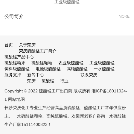
工业级硫酸锰
公司简介
MORE
首页
关于荣庆
荣庆硫酸锰工厂简介
硫酸锰产品中心
硫酸锰粉末
硫酸锰颗粒
农业级硫酸锰
工业级硫酸锰
饲料级硫酸锰
电池级硫酸锰
高纯硫酸锰
一水硫酸锰
服务支持
新闻中心
联系荣庆
荣庆
硫酸锰
行业
Copyright © 2022
硫酸锰工厂出口商
版权所有
湘ICP备18011024-
1
网站地图
长沙荣庆化工专业生产经营高品质
硫酸锰
、
硫酸锰工厂
常年供应粉
末、一水硫酸锰颗粒、高纯硫酸锰。欢迎新老客户咨询
一水硫酸锰
生产厂家
15111400823！