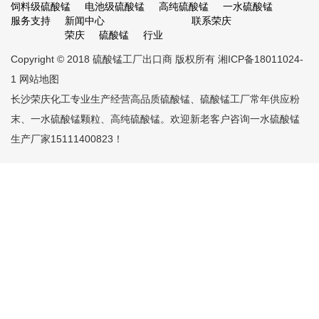
饲料级硫酸锰
电池级硫酸锰
高纯硫酸锰
一水硫酸锰
服务支持
新闻中心
联系荣庆
荣庆
硫酸锰
行业
Copyright © 2018
硫酸锰工厂出口商
版权所有
湘ICP备18011024-
1
网站地图
长沙荣庆化工专业生产经营高品质
硫酸锰
、
硫酸锰工厂
常年供应粉
末、一水硫酸锰颗粒、高纯硫酸锰。欢迎新老客户咨询
一水硫酸锰
生产厂家
15111400823！